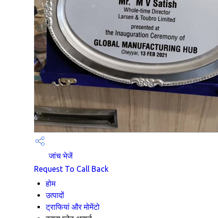
जांच भेजें
Request To Call Back
होम
उत्पादों
ट्राफियां और मोमेंटो